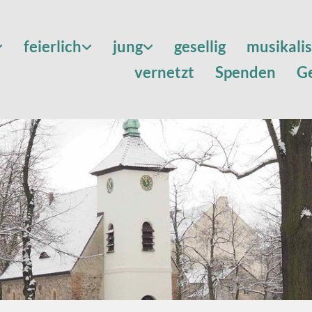
feierlich
jung
gesellig
musikali
vernetzt
Spenden
G