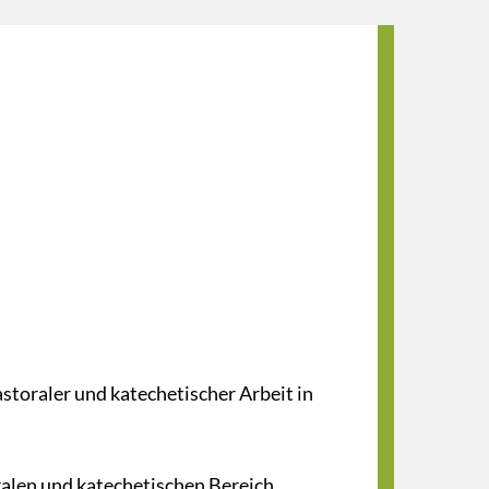
astoraler und katechetischer Arbeit in
ralen und katechetischen Bereich