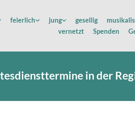
feierlich
jung
gesellig
musikali
vernetzt
Spenden
G
tesdiensttermine in der Reg