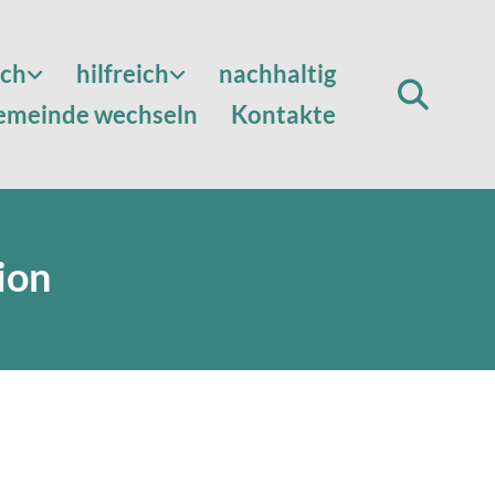
sch
hilfreich
nachhaltig
emeinde wechseln
Kontakte
ion