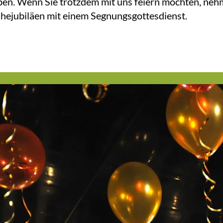
iben. Wenn Sie trotzdem mit uns feiern möchten, nehm
Ehejubiläen mit einem Segnungsgottesdienst.