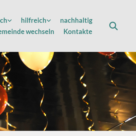
sch
hilfreich
nachhaltig
emeinde wechseln
Kontakte