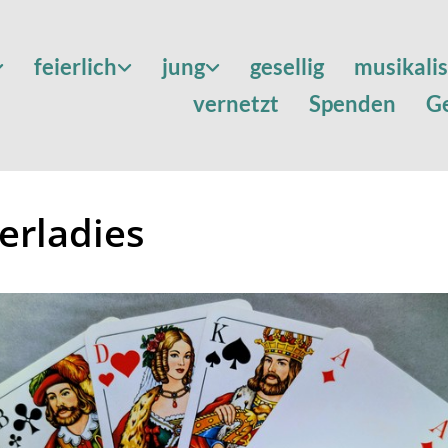
feierlich
jung
gesellig
musikali
vernetzt
Spenden
G
erladies