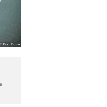
© Kevin Richter
n
e