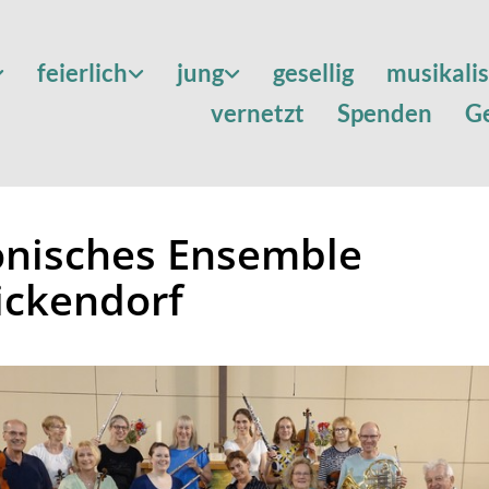
feierlich
jung
gesellig
musikali
vernetzt
Spenden
G
onisches Ensemble
ickendorf