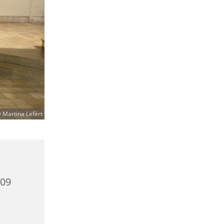
 Martina Lefert
409