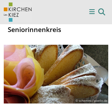
Seniorinnenkreis
© schemmi / pixelio.de