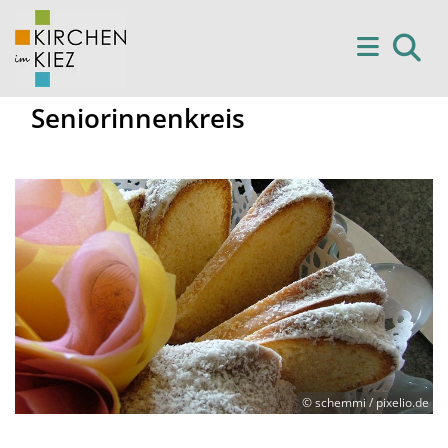
Seniorinnenkreis
© schemmi / pixelio.de