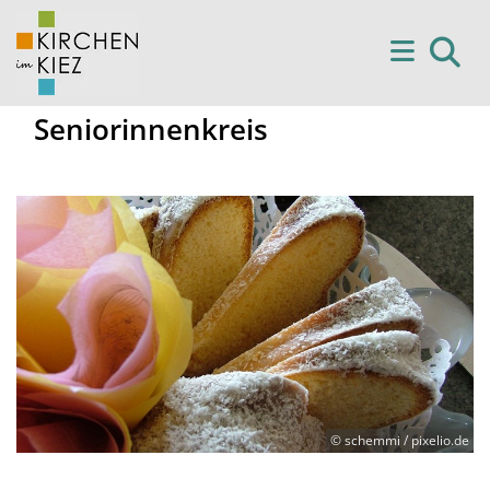
Seniorinnenkreis
© schemmi / pixelio.de