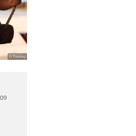
© Pixabay
409