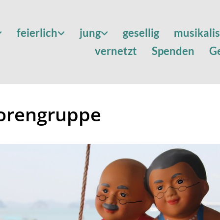
feierlich
jung
gesellig
musikali
vernetzt
Spenden
G
orengruppe