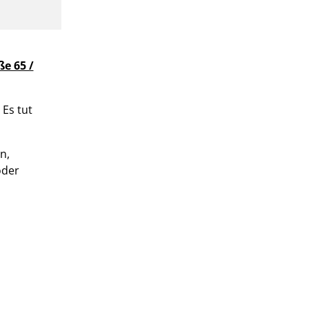
e 65 /
. Es tut
n,
oder