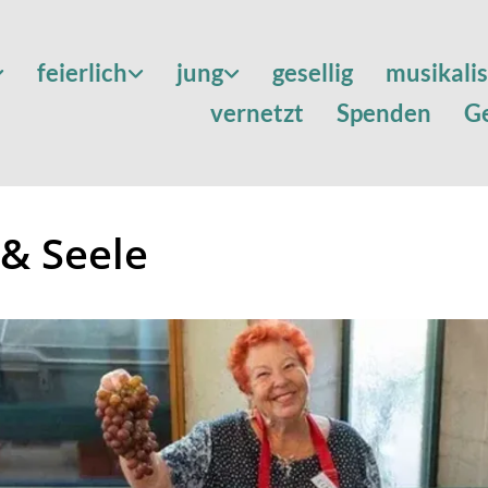
feierlich
jung
gesellig
musikali
vernetzt
Spenden
G
 & Seele