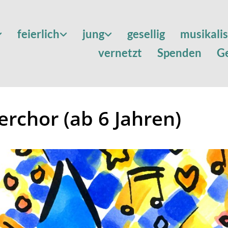
feierlich
jung
gesellig
musikali
vernetzt
Spenden
G
erchor (ab 6 Jahren)