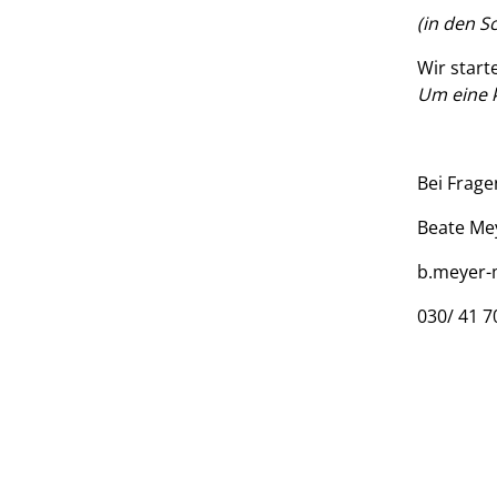
(in den S
Wir start
Um eine 
Bei Frage
Beate Me
b.meyer-
030/ 41 7