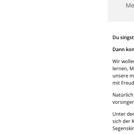
Me
Du singst
Dann kom
Wir wolle
lernen, M
unsere mu
mit Freud
Natürlich
vorsingen
Unter der
sich der 
Segenskir