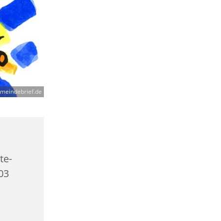
meindebrief.de
te-
403