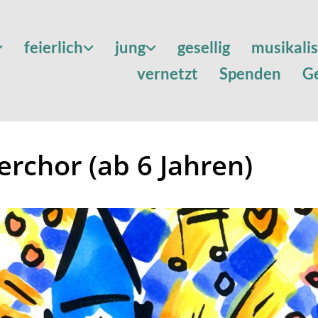
feierlich
jung
gesellig
musikali
vernetzt
Spenden
G
erchor (ab 6 Jahren)