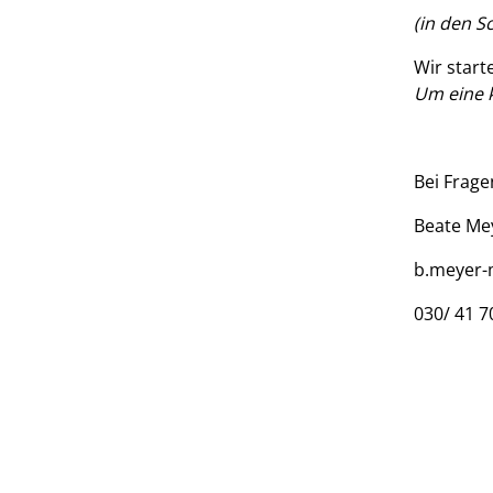
(in den S
Wir start
Um eine 
Bei Frage
Beate Me
b.meyer-
030/ 41 7