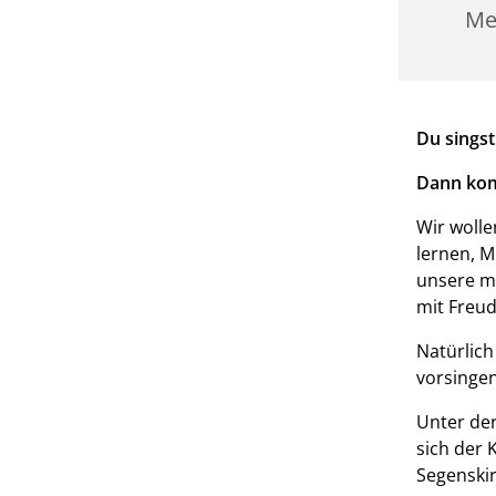
Me
Du singst
Dann kom
Wir wolle
lernen, M
unsere mu
mit Freud
Natürlich
vorsingen
Unter der
sich der 
Segenskir