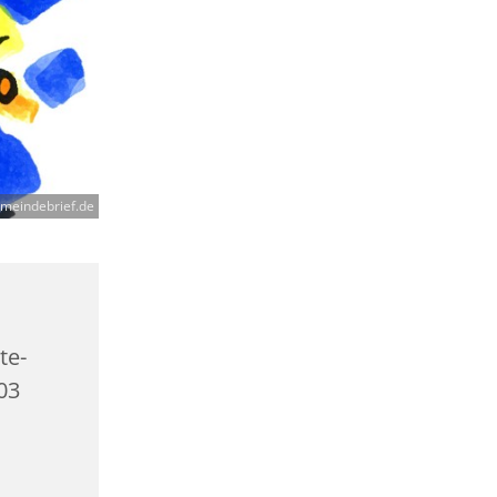
meindebrief.de
te-
403