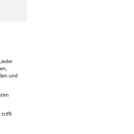
Lieder
en,
rden und
sten
trifft