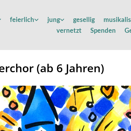
feierlich
jung
gesellig
musikali
vernetzt
Spenden
G
erchor (ab 6 Jahren)