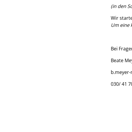
(in den S
Wir start
Um eine 
Bei Frage
Beate Me
b.meyer-
030/ 41 7