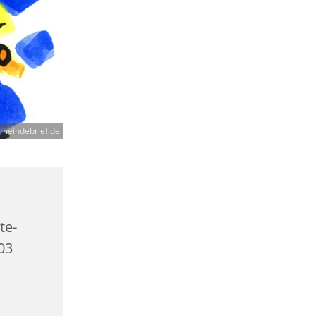
meindebrief.de
te-
403