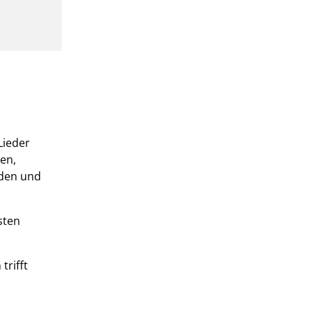
Lieder
en,
rden und
sten
trifft