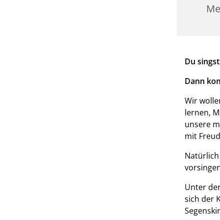
Me
Du singst
Dann kom
Wir wolle
lernen, M
unsere mu
mit Freud
Natürlich
vorsingen
Unter der
sich der 
Segenskir