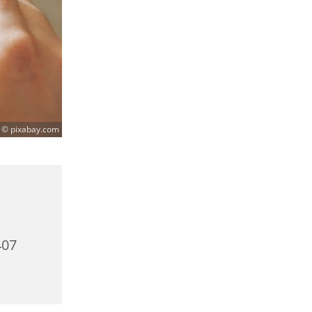
© pixabay.com
407