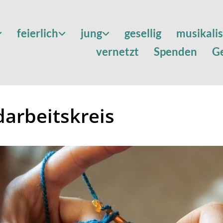
feierlich
jung
gesellig
musikali
vernetzt
Spenden
G
arbeitskreis