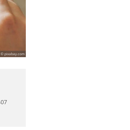
© pixabay.com
407