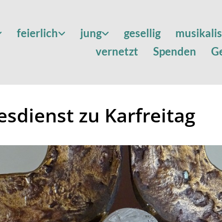
feierlich
jung
gesellig
musikali
vernetzt
Spenden
G
esdienst zu Karfreitag