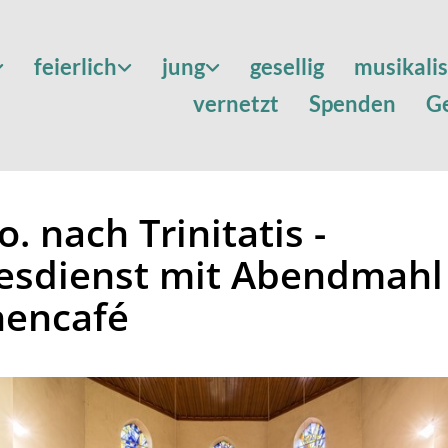
feierlich
jung
gesellig
musikali
vernetzt
Spenden
G
o. nach Trinitatis -
esdienst mit Abendmahl
hencafé