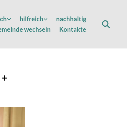
sch
hilfreich
nachhaltig
emeinde wechseln
Kontakte
 +