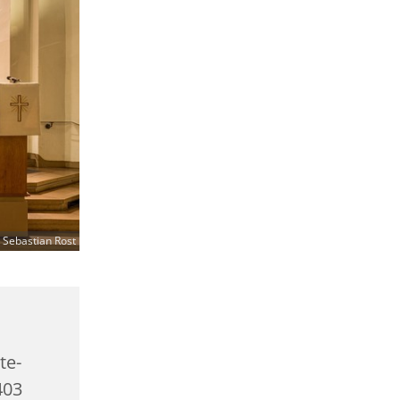
 Sebastian Rost
te-
403