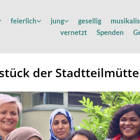
feierlich
jung
gesellig
musikali
vernetzt
Spenden
G
stück der Stadtteilmütte