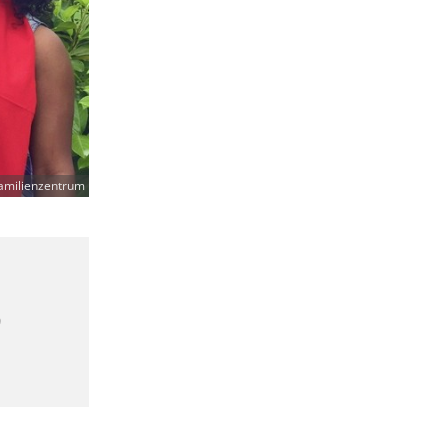
amilienzentrum
9