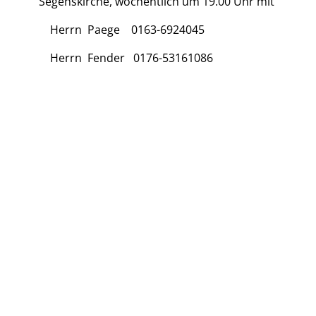
Segenskirche, wöchentlich um 19.00 Uhr mit
Herrn Paege 0163-6924045
Herrn Fender 0176-53161086