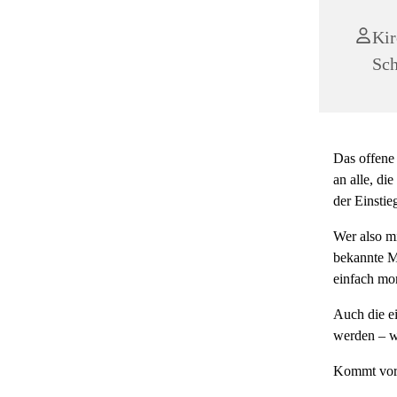
Kir
Sch
Das offene 
an alle, di
der Einsti
Wer also mi
bekannte Me
einfach mo
Auch die e
werden – wi
Kommt vorb