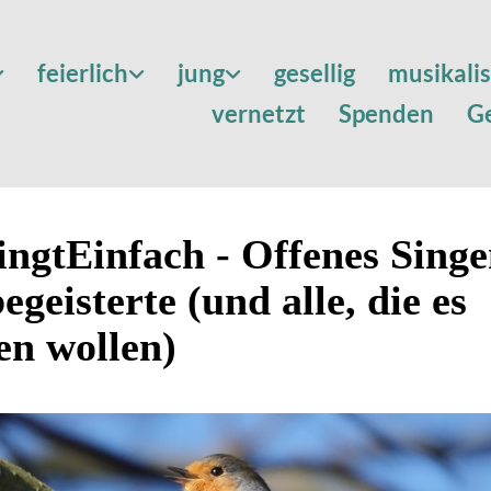
feierlich
jung
gesellig
musikali
vernetzt
Spenden
G
ngtEinfach - Offenes Singe
egeisterte (und alle, die es
en wollen)