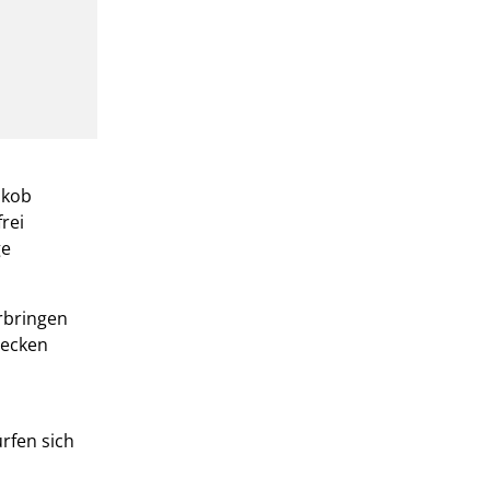
akob
rei
ge
rbringen
decken
rfen sich