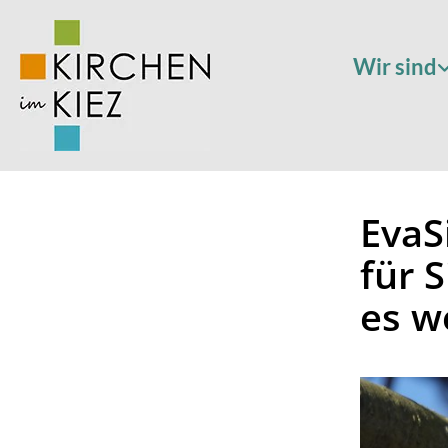
Wir sind
EvaS
für S
es w