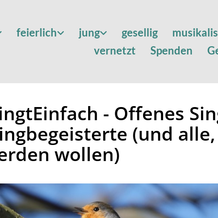
feierlich
jung
gesellig
musikali
vernetzt
Spenden
G
ingtEinfach - Offenes Si
ingbegeisterte (und alle,
erden wollen)