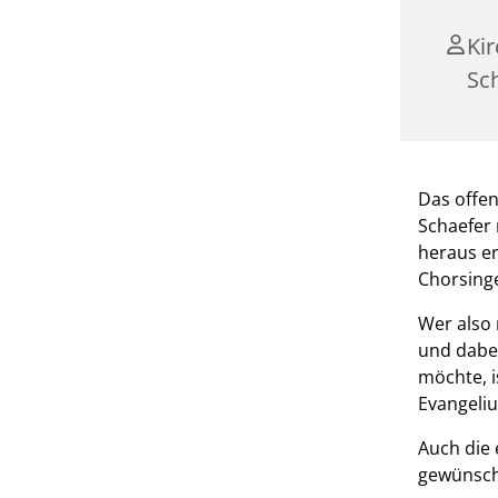
Ki
Sc
Das offen
Schaefer 
heraus er
Chorsing
Wer also
und dabe
möchte, i
Evangeli
Auch die 
gewünscht