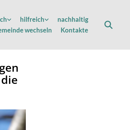
sch
hilfreich
nachhaltig
emeinde wechseln
Kontakte
ngen
 die