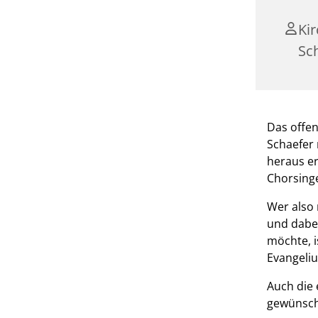
Ki
Sc
Das offen
Schaefer 
heraus er
Chorsing
Wer also
und dabe
möchte, i
Evangeli
Auch die 
gewünscht