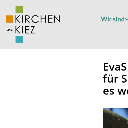
Wir sind
EvaS
für S
es w