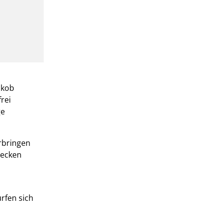
akob
rei
ge
rbringen
decken
rfen sich