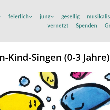
feierlich
jung
gesellig
musikali
vernetzt
Spenden
G
rn-Kind-Singen (0-3 Jahre)