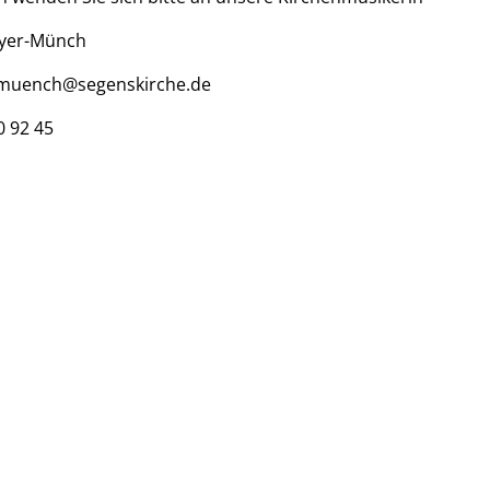
yer-Münch
muench@segenskirche.de
0 92 45