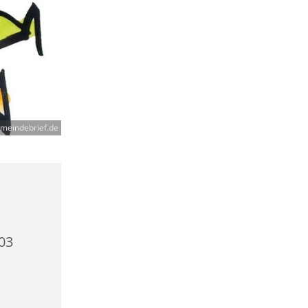
meindebrief.de
03