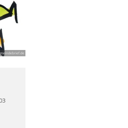
meindebrief.de
03