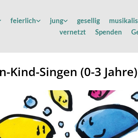
feierlich
jung
gesellig
musikali
vernetzt
Spenden
G
rn-Kind-Singen (0-3 Jahre)