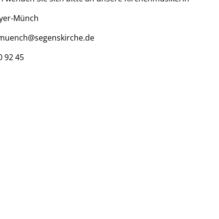
yer-Münch
muench@segenskirche.de
0 92 45