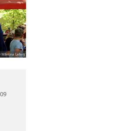
 Martina Lefert
409