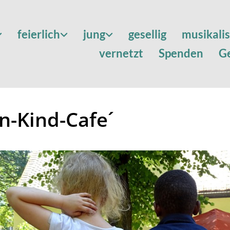
feierlich
jung
gesellig
musikali
vernetzt
Spenden
G
rn-Kind-Cafe´